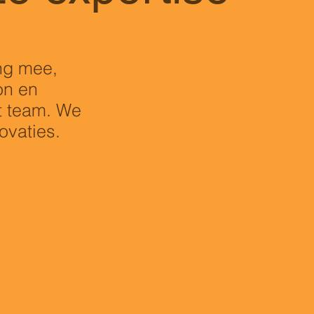
ing mee,
on en
t team. We
ovaties.