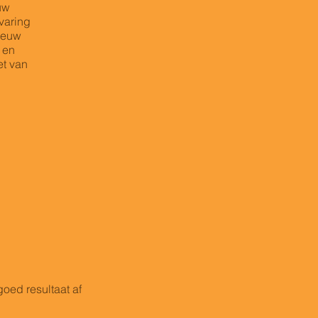
uw
varing
ieuw
 en
et van
oed resultaat af